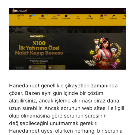
Hanedanbet genellikle şikayetleri zamanında
çözer. Bazen aynı gün içinde bir çözüm
alabilirsiniz, ancak işleme alınması biraz daha
uzun sürebilir. Ancak sorunun web sitesi ile ilgili
olup olmamasına göre sorunun süresinin
değişebileceğini unutmamak gerekir.
Hanedanbet üyesi olurken herhangi bir sorunla