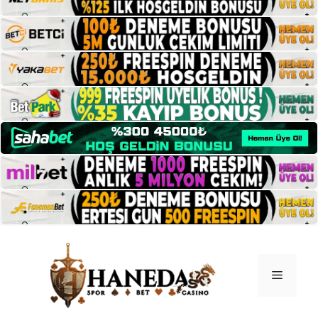
İçeriğe
atla
Menü