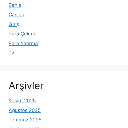
Bahis
Casino
Giriş
Para Çekme
Para Yatırma
Tv
Arşivler
Kasım 2025
Ağustos 2025
Temmuz 2025