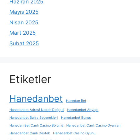
Haziran 2025
Mayıs 2025
Nisan 2025
Mart 2025
Şubat 2025
Etiketler
Hanedanbet
Hanedan Bet
Hanedanbet Adresi Neden Değişti
Hanedanbet Altyapı
Hanedanbet Bahis Seçenekleri
Hanedanbet Bonus
Hanedan Bet Canlı Casino Bölümü
Hanedanbet Canlı Casino Oyunları
Hanedanbet Canlı Destek
Hanedanbet Casino Oyunu