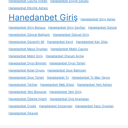
Hanedanbet Casino Şirketi
Hanedanbet Erişim Sorunu
Hanedanbet Etkinlik Adresi
Hanedanbet Giriş
Hanedanbet Giriş Adres
Hanedanbet Giriş Bonusu
Hanedanbet Giriş Sayfası
Hanedanbet Güncel
Hanedanbet Güncel Bağlantı
Hanedanbet Güncel Giriş
Hanedanbet Güvenilir Mi
Hanedanbet Kayıt
Hanedanbet Kaç Oldu
Hanedanbet Masa Oyunları
Hanedanbet Mobil Casino
Hanedanbet Mobil Giriş
Hanedanbet Oturum Açma
Hanedanbet Oyun Bilgileri
Hanedanbet Oyun Türleri
Hanedanbet Rulet Oyunu
Hanedanbet Spor Bahisleri
Hanedanbet Spor Türleri
Hanedanbet Tv
Hanedanbet Tv Maç Yayını
Hanedanbet Twitter
Hanedanbet Web Sitesi
Hanedanbet Yeni Adresi
Hanedanbet Yeni Bonuslar
Hanedanbet Yeni Giriş
Hanedanbet Ödeme İşlemi
Hanedanbet Üye Aşamaları
Hanedanbet Üyelik
Hanedanbet İnstagram
Hanedanbet Şans Oyunları
Hanedanbet Şikayet