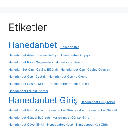
Etiketler
Hanedanbet
Hanedan Bet
Hanedanbet Adresi Neden Değişti
Hanedanbet Altyapı
Hanedanbet Bahis Seçenekleri
Hanedanbet Bonus
Hanedan Bet Canlı Casino Bölümü
Hanedanbet Canlı Casino Oyunları
Hanedanbet Canlı Destek
Hanedanbet Casino Oyunu
Hanedanbet Casino Şirketi
Hanedanbet Erişim Sorunu
Hanedanbet Etkinlik Adresi
Hanedanbet Giriş
Hanedanbet Giriş Adres
Hanedanbet Giriş Bonusu
Hanedanbet Giriş Sayfası
Hanedanbet Güncel
Hanedanbet Güncel Bağlantı
Hanedanbet Güncel Giriş
Hanedanbet Güvenilir Mi
Hanedanbet Kayıt
Hanedanbet Kaç Oldu