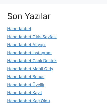
Son Yazılar
Hanedanbet
Hanedanbet Giriş Sayfası
Hanedanbet Altyapı
Hanedanbet İnstagram
Hanedanbet Canlı Destek
Hanedanbet Mobil Giriş
Hanedanbet Bonus
Hanedanbet Üyelik
Hanedanbet Kayıt
Hanedanbet Kaç Oldu