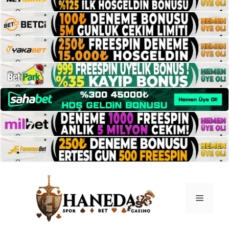
İçeriğe
atla
Menü