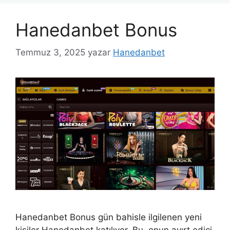
Hanedanbet Bonus
Temmuz 3, 2025
yazar
Hanedanbet
Hanedanbet Bonus gün bahisle ilgilenen yeni