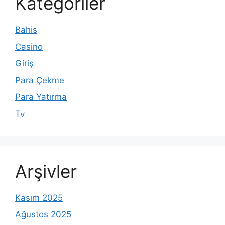
Kategoriler
Bahis
Casino
Giriş
Para Çekme
Para Yatırma
Tv
Arşivler
Kasım 2025
Ağustos 2025