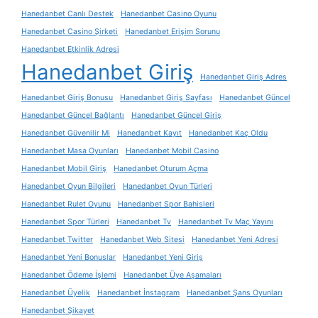
Hanedanbet Canlı Destek
Hanedanbet Casino Oyunu
Hanedanbet Casino Şirketi
Hanedanbet Erişim Sorunu
Hanedanbet Etkinlik Adresi
Hanedanbet Giriş
Hanedanbet Giriş Adres
Hanedanbet Giriş Bonusu
Hanedanbet Giriş Sayfası
Hanedanbet Güncel
Hanedanbet Güncel Bağlantı
Hanedanbet Güncel Giriş
Hanedanbet Güvenilir Mi
Hanedanbet Kayıt
Hanedanbet Kaç Oldu
Hanedanbet Masa Oyunları
Hanedanbet Mobil Casino
Hanedanbet Mobil Giriş
Hanedanbet Oturum Açma
Hanedanbet Oyun Bilgileri
Hanedanbet Oyun Türleri
Hanedanbet Rulet Oyunu
Hanedanbet Spor Bahisleri
Hanedanbet Spor Türleri
Hanedanbet Tv
Hanedanbet Tv Maç Yayını
Hanedanbet Twitter
Hanedanbet Web Sitesi
Hanedanbet Yeni Adresi
Hanedanbet Yeni Bonuslar
Hanedanbet Yeni Giriş
Hanedanbet Ödeme İşlemi
Hanedanbet Üye Aşamaları
Hanedanbet Üyelik
Hanedanbet İnstagram
Hanedanbet Şans Oyunları
Hanedanbet Şikayet