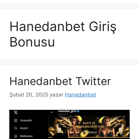
Hanedanbet Giriş
Bonusu
Hanedanbet Twitter
Şubat 20, 2025
yazar
Hanedanbet