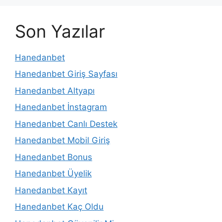
Son Yazılar
Hanedanbet
Hanedanbet Giriş Sayfası
Hanedanbet Altyapı
Hanedanbet İnstagram
Hanedanbet Canlı Destek
Hanedanbet Mobil Giriş
Hanedanbet Bonus
Hanedanbet Üyelik
Hanedanbet Kayıt
Hanedanbet Kaç Oldu