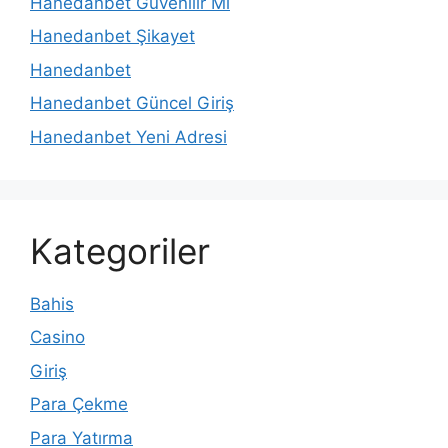
Hanedanbet Güvenilir Mi
Hanedanbet Şikayet
Hanedanbet
Hanedanbet Güncel Giriş
Hanedanbet Yeni Adresi
Kategoriler
Bahis
Casino
Giriş
Para Çekme
Para Yatırma