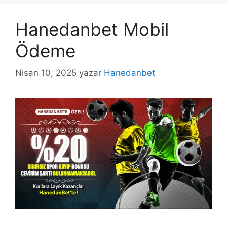
Hanedanbet Mobil
Ödeme
Nisan 10, 2025
yazar
Hanedanbet