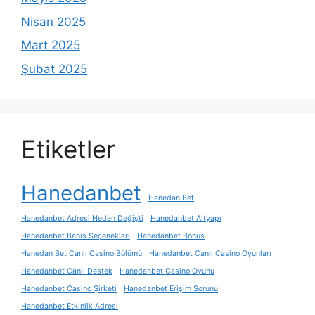
Nisan 2025
Mart 2025
Şubat 2025
Etiketler
Hanedanbet
Hanedan Bet
Hanedanbet Adresi Neden Değişti
Hanedanbet Altyapı
Hanedanbet Bahis Seçenekleri
Hanedanbet Bonus
Hanedan Bet Canlı Casino Bölümü
Hanedanbet Canlı Casino Oyunları
Hanedanbet Canlı Destek
Hanedanbet Casino Oyunu
Hanedanbet Casino Şirketi
Hanedanbet Erişim Sorunu
Hanedanbet Etkinlik Adresi