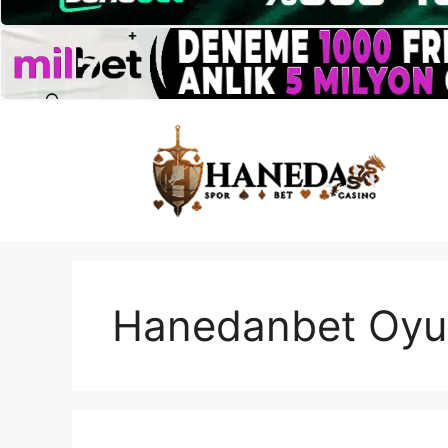
İçeriğe
atla
Hanedanbet Oyun 