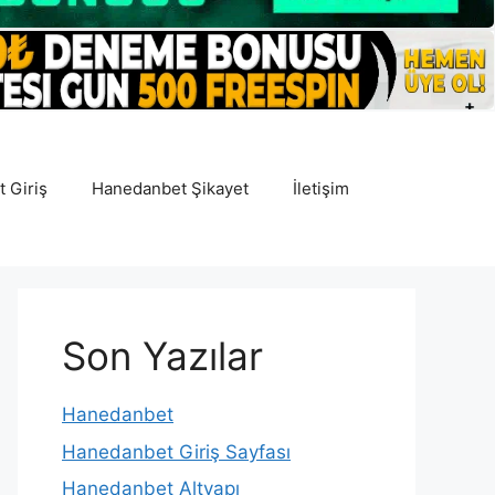
 Giriş
Hanedanbet Şikayet
İletişim
Son Yazılar
Hanedanbet
Hanedanbet Giriş Sayfası
Hanedanbet Altyapı