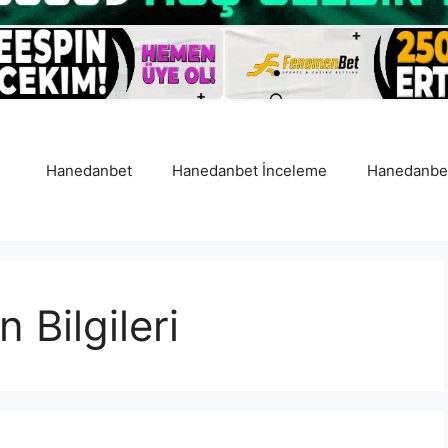
Hanedanbet
Hanedanbet İnceleme
Hanedanbet
Bilgileri