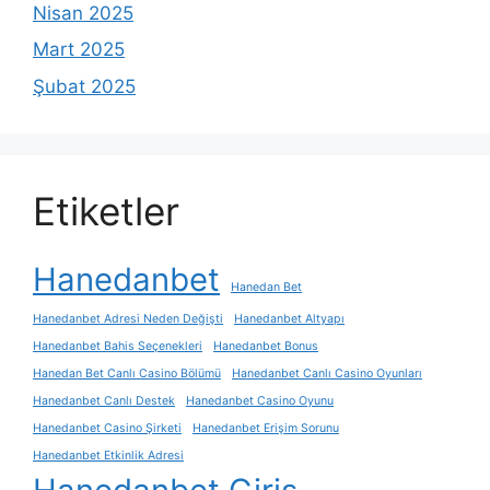
Nisan 2025
Mart 2025
Şubat 2025
Etiketler
Hanedanbet
Hanedan Bet
Hanedanbet Adresi Neden Değişti
Hanedanbet Altyapı
Hanedanbet Bahis Seçenekleri
Hanedanbet Bonus
Hanedan Bet Canlı Casino Bölümü
Hanedanbet Canlı Casino Oyunları
Hanedanbet Canlı Destek
Hanedanbet Casino Oyunu
Hanedanbet Casino Şirketi
Hanedanbet Erişim Sorunu
Hanedanbet Etkinlik Adresi