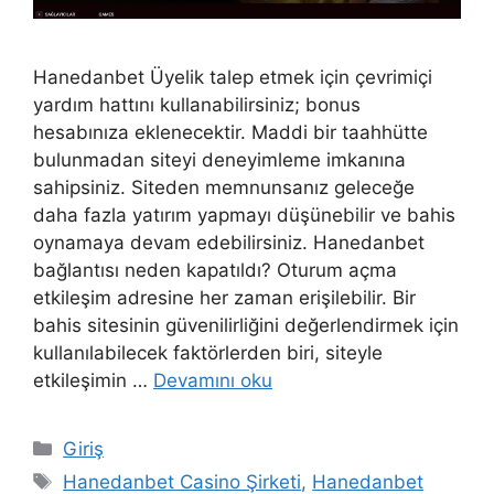
Hanedanbet Üyelik talep etmek için çevrimiçi
yardım hattını kullanabilirsiniz; bonus
hesabınıza eklenecektir. Maddi bir taahhütte
bulunmadan siteyi deneyimleme imkanına
sahipsiniz. Siteden memnunsanız geleceğe
daha fazla yatırım yapmayı düşünebilir ve bahis
oynamaya devam edebilirsiniz. Hanedanbet
bağlantısı neden kapatıldı? Oturum açma
etkileşim adresine her zaman erişilebilir. Bir
bahis sitesinin güvenilirliğini değerlendirmek için
kullanılabilecek faktörlerden biri, siteyle
etkileşimin …
Devamını oku
Kategoriler
Giriş
Etiketler
Hanedanbet Casino Şirketi
,
Hanedanbet