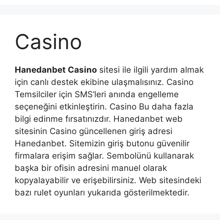
Casino
Hanedanbet Casino
sitesi ile ilgili yardım almak
için canlı destek ekibine ulaşmalısınız. Casino
Temsilciler için SMS’leri anında engelleme
seçeneğini etkinleştirin. Casino Bu daha fazla
bilgi edinme fırsatınızdır. Hanedanbet web
sitesinin Casino güncellenen giriş adresi
Hanedanbet. Sitemizin giriş butonu güvenilir
firmalara erişim sağlar. Sembolünü kullanarak
başka bir ofisin adresini manuel olarak
kopyalayabilir ve erişebilirsiniz. Web sitesindeki
bazı rulet oyunları yukarıda gösterilmektedir.