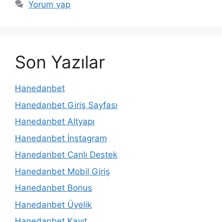
Yorum yap
Son Yazılar
Hanedanbet
Hanedanbet Giriş Sayfası
Hanedanbet Altyapı
Hanedanbet İnstagram
Hanedanbet Canlı Destek
Hanedanbet Mobil Giriş
Hanedanbet Bonus
Hanedanbet Üyelik
Hanedanbet Kayıt