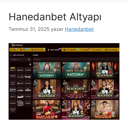
Hanedanbet Altyapı
Temmuz 31, 2025
yazar
Hanedanbet