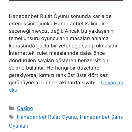
Hanedanbet Rulet Oyunu sonunda kar elde
edeceksiniz çünkü Hanedanbet kalıcı bir
seçeneği mevcut değil. Ancak bu yaklaşımın
temel unsuru oyuncuların masaları anlama
konusunda güçlü bir yeteneğe sahip olmasıdır.
İnternetteki rulet masalarında daha önce
döndürülen sayıları gösteren benzersiz bir
sekme bulunur. Herhangi bir düzeltme
gerekiyorsa, kırmızı renk üst üste dört kez
görünüyorsa, bir sonraki turda siyah …
Devamını
oku
Kategoriler
Casino
Etiketler
Hanedanbet Rulet Oyunu
,
Hanedanbet Şans
Oyunları