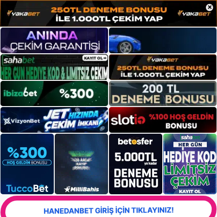
×
HANEDANBET GİRİŞ İÇİN TIKLAYINIZ!