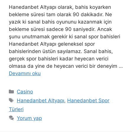
Hanedanbet Altyapı olarak, bahis koyarken
bekleme süresi tam olarak 90 dakikadır. Ne
yazık ki sanal bahis oyununu kazanmak için
bekleme süresi sadece 90 saniyedir. Ancak
şunu unutmamak gerekir ki sanal spor bahisleri
Hanedanbet Altyapı geleneksel spor
bahislerinden üstün sayılamaz. Sanal bahis,
gerçek spor bahisleri kadar heyecan verici
olmasa da yine de heyecan verici bir deneyim …
Devamını oku
Kategoriler
Casino
Etiketler
Hanedanbet Altyapı
,
Hanedanbet Spor
Türleri
Yorum yap