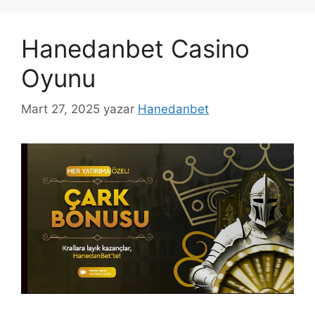
Hanedanbet Casino
Oyunu
Mart 27, 2025
yazar
Hanedanbet