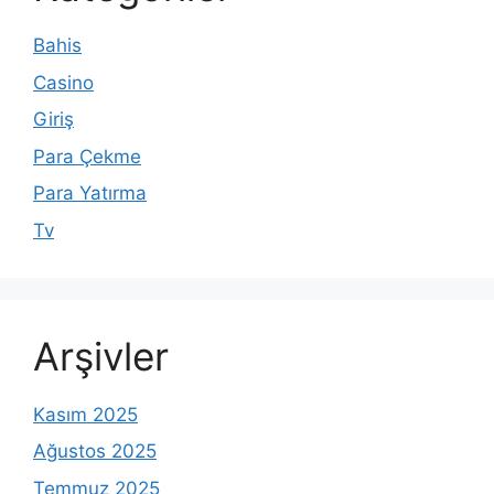
Bahis
Casino
Giriş
Para Çekme
Para Yatırma
Tv
Arşivler
Kasım 2025
Ağustos 2025
Temmuz 2025