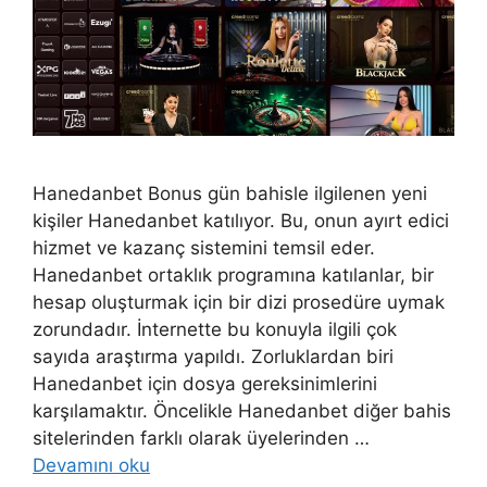
Hanedanbet Bonus gün bahisle ilgilenen yeni
kişiler Hanedanbet katılıyor. Bu, onun ayırt edici
hizmet ve kazanç sistemini temsil eder.
Hanedanbet ortaklık programına katılanlar, bir
hesap oluşturmak için bir dizi prosedüre uymak
zorundadır. İnternette bu konuyla ilgili çok
sayıda araştırma yapıldı. Zorluklardan biri
Hanedanbet için dosya gereksinimlerini
karşılamaktır. Öncelikle Hanedanbet diğer bahis
sitelerinden farklı olarak üyelerinden …
Devamını oku