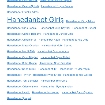
Hanedanbet Canlı Destek
Hanedanbet Casino Oyunu
Hanedanbet Casino Şirketi
Hanedanbet Erişim Sorunu
Hanedanbet Etkinlik Adresi
Hanedanbet Giriş
Hanedanbet Giriş Adres
Hanedanbet Giriş Bonusu
Hanedanbet Giriş Sayfası
Hanedanbet Güncel
Hanedanbet Güncel Bağlantı
Hanedanbet Güncel Giriş
Hanedanbet Güvenilir Mi
Hanedanbet Kayıt
Hanedanbet Kaç Oldu
Hanedanbet Masa Oyunları
Hanedanbet Mobil Casino
Hanedanbet Mobil Giriş
Hanedanbet Oturum Açma
Hanedanbet Oyun Bilgileri
Hanedanbet Oyun Türleri
Hanedanbet Rulet Oyunu
Hanedanbet Spor Bahisleri
Hanedanbet Spor Türleri
Hanedanbet Tv
Hanedanbet Tv Maç Yayını
Hanedanbet Twitter
Hanedanbet Web Sitesi
Hanedanbet Yeni Adresi
Hanedanbet Yeni Bonuslar
Hanedanbet Yeni Giriş
Hanedanbet Ödeme İşlemi
Hanedanbet Üye Aşamaları
Hanedanbet Üyelik
Hanedanbet İnstagram
Hanedanbet Şans Oyunları
Hanedanbet Şikayet