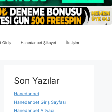
 Giriş
Hanedanbet Şikayet
İletişim
Son Yazılar
Hanedanbet
Hanedanbet Giriş Sayfası
Hanedanbet Altyapı