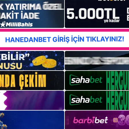
HANEDANBET GİRİŞ İÇİN TIKLAYINIZ!