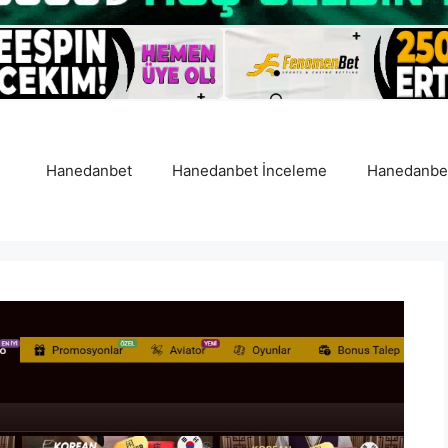
Hanedanbet
Hanedanbet İnceleme
Hanedanbet