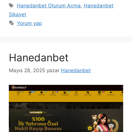
Etiketler
Hanedanbet Oturum Açma
,
Hanedanbet
Şikayet
Yorum yap
Hanedanbet
Mayıs 28, 2025
yazar
Hanedanbet