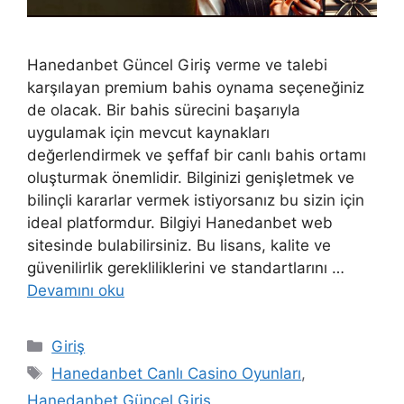
Hanedanbet Güncel Giriş verme ve talebi
karşılayan premium bahis oynama seçeneğiniz
de olacak. Bir bahis sürecini başarıyla
uygulamak için mevcut kaynakları
değerlendirmek ve şeffaf bir canlı bahis ortamı
oluşturmak önemlidir. Bilginizi genişletmek ve
bilinçli kararlar vermek istiyorsanız bu sizin için
ideal platformdur. Bilgiyi Hanedanbet web
sitesinde bulabilirsiniz. Bu lisans, kalite ve
güvenilirlik gerekliliklerini ve standartlarını …
Devamını oku
Kategoriler
Giriş
Etiketler
Hanedanbet Canlı Casino Oyunları
,
Hanedanbet Güncel Giriş