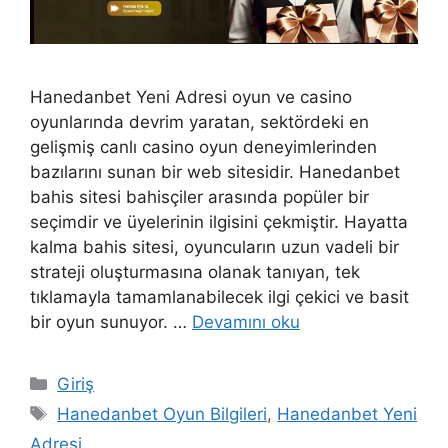
Hanedanbet Yeni Adresi oyun ve casino
oyunlarında devrim yaratan, sektördeki en
gelişmiş canlı casino oyun deneyimlerinden
bazılarını sunan bir web sitesidir. Hanedanbet
bahis sitesi bahisçiler arasında popüler bir
seçimdir ve üyelerinin ilgisini çekmiştir. Hayatta
kalma bahis sitesi, oyuncuların uzun vadeli bir
strateji oluşturmasına olanak tanıyan, tek
tıklamayla tamamlanabilecek ilgi çekici ve basit
bir oyun sunuyor. …
Devamını oku
Kategoriler
Giriş
Etiketler
Hanedanbet Oyun Bilgileri
,
Hanedanbet Yeni
Adresi