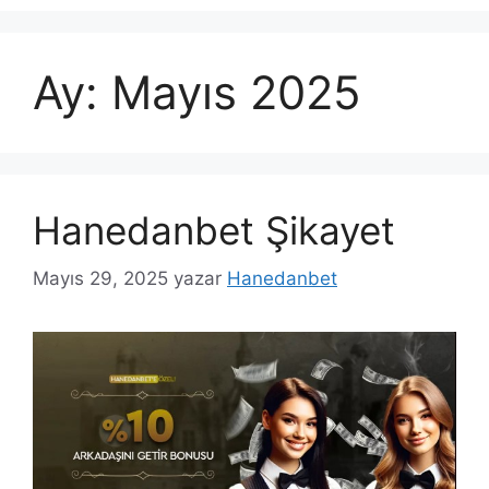
Ay:
Mayıs 2025
Hanedanbet Şikayet
Mayıs 29, 2025
yazar
Hanedanbet