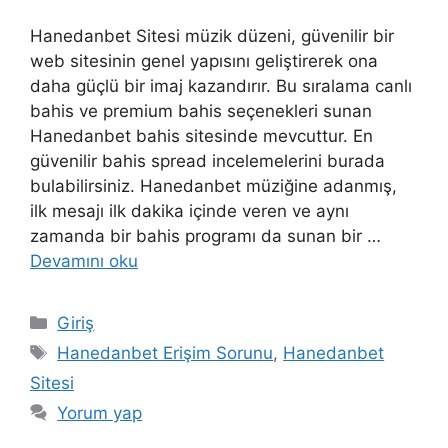
Hanedanbet Sitesi müzik düzeni, güvenilir bir
web sitesinin genel yapısını geliştirerek ona
daha güçlü bir imaj kazandırır. Bu sıralama canlı
bahis ve premium bahis seçenekleri sunan
Hanedanbet bahis sitesinde mevcuttur. En
güvenilir bahis spread incelemelerini burada
bulabilirsiniz. Hanedanbet müziğine adanmış,
ilk mesajı ilk dakika içinde veren ve aynı
zamanda bir bahis programı da sunan bir …
Devamını oku
Kategoriler
Giriş
Etiketler
Hanedanbet Erişim Sorunu
,
Hanedanbet
Sitesi
Yorum yap