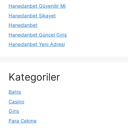
Hanedanbet Güvenilir Mi
Hanedanbet Şikayet
Hanedanbet
Hanedanbet Güncel Giriş
Hanedanbet Yeni Adresi
Kategoriler
Bahis
Casino
Giriş
Para Çekme