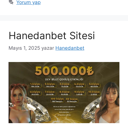
Yorum yap
Hanedanbet Sitesi
Mayıs 1, 2025
yazar
Hanedanbet