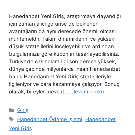
Hanedanbet Yeni Giriş, araştırmaya dayandığı
için zaman alıcı görünse de beklenen
avantajların da aynı derecede önemli olması
muhtemeldir. Takım dinamiklerini ve yüksek-
düşük stratejilerini inceleyebilir ve ardından
bulgularınıza göre kuponlar tasarlayabilirsiniz.
Türkiye’de casinolara ilgi son derece yüksek,
dünya çapında milyonlarca insan Hanedanbet
bahis Hanedanbet Yeni Giriş stratejileriyle
ilgileniyor ve para kazanmaya çalışıyor. Sonuç
olarak, bireyler mevcut …
Devamını oku
Kategoriler
Giriş
Etiketler
Hanedanbet Ödeme İşlemi
,
Hanedanbet
Yeni Giriş