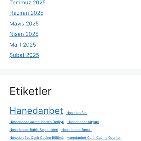
Temmuz 2025
Haziran 2025
Mayıs 2025
Nisan 2025
Mart 2025
Şubat 2025
Etiketler
Hanedanbet
Hanedan Bet
Hanedanbet Adresi Neden Değişti
Hanedanbet Altyapı
Hanedanbet Bahis Seçenekleri
Hanedanbet Bonus
Hanedan Bet Canlı Casino Bölümü
Hanedanbet Canlı Casino Oyunları