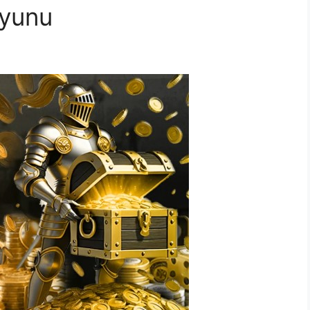
Oyunu