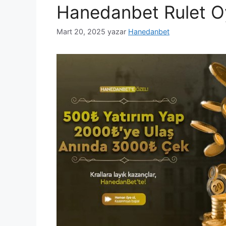
Hanedanbet Rulet 
Mart 20, 2025
yazar
Hanedanbet