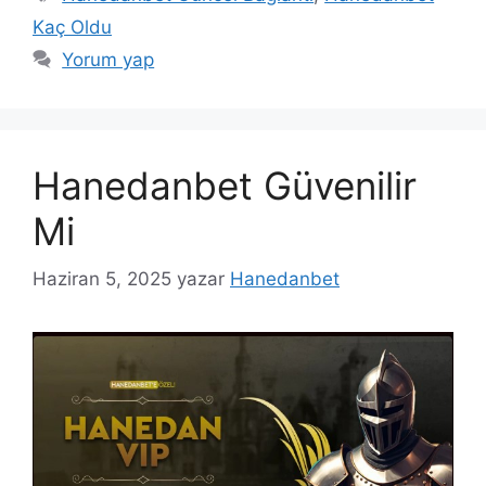
Kaç Oldu
Yorum yap
Hanedanbet Güvenilir
Mi
Haziran 5, 2025
yazar
Hanedanbet