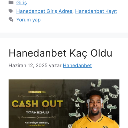
Kategoriler
Giriş
Etiketler
Hanedanbet Giriş Adres
,
Hanedanbet Kayıt
Yorum yap
Hanedanbet Kaç Oldu
Haziran 12, 2025
yazar
Hanedanbet