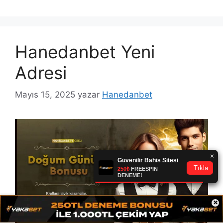
Hanedanbet Yeni
Adresi
Mayıs 15, 2025
yazar
Hanedanbet
×