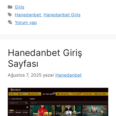
Kategoriler
Giriş
Etiketler
Hanedanbet
,
Hanedanbet Giriş
Yorum yap
Hanedanbet Giriş
Sayfası
Ağustos 7, 2025
yazar
Hanedanbet