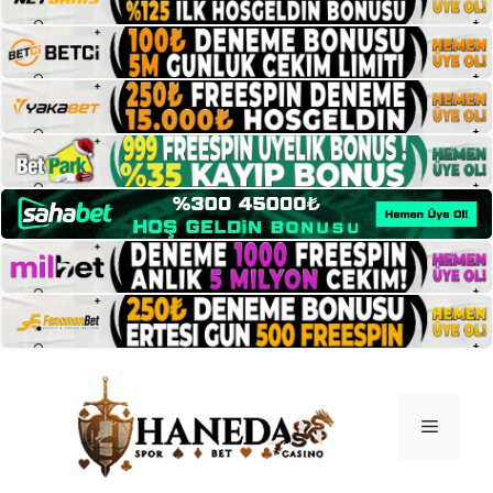
İçeriğe
atla
Menü