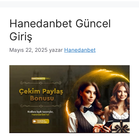
Hanedanbet Güncel
Giriş
Mayıs 22, 2025
yazar
Hanedanbet