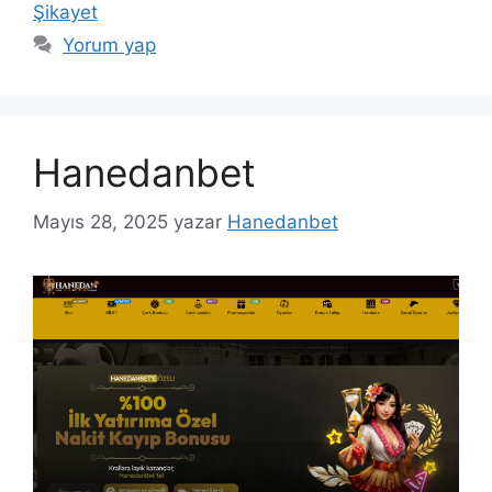
Şikayet
Yorum yap
Hanedanbet
Mayıs 28, 2025
yazar
Hanedanbet