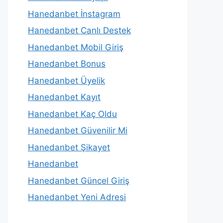
Hanedanbet İnstagram
Hanedanbet Canlı Destek
Hanedanbet Mobil Giriş
Hanedanbet Bonus
Hanedanbet Üyelik
Hanedanbet Kayıt
Hanedanbet Kaç Oldu
Hanedanbet Güvenilir Mi
Hanedanbet Şikayet
Hanedanbet
Hanedanbet Güncel Giriş
Hanedanbet Yeni Adresi