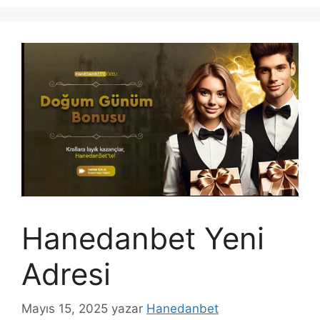
Hanedanbet Yeni
Adresi
Mayıs 15, 2025
yazar
Hanedanbet