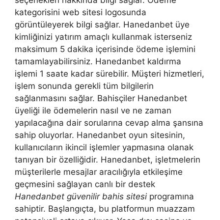
seçenekleri hakkında bilgi sağlar. Ödeme
kategorisini web sitesi logosunda
görüntüleyerek bilgi sağlar. Hanedanbet üye
kimliğinizi yatırım amaçlı kullanmak isterseniz
maksimum 5 dakika içerisinde ödeme işlemini
tamamlayabilirsiniz. Hanedanbet kaldırma
işlemi 1 saate kadar sürebilir. Müşteri hizmetleri,
işlem sonunda gerekli tüm bilgilerin
sağlanmasını sağlar. Bahisçiler Hanedanbet
üyeliği ile ödemelerin nasıl ve ne zaman
yapılacağına dair sorularına cevap alma şansına
sahip oluyorlar. Hanedanbet oyun sitesinin,
kullanıcıların ikincil işlemler yapmasına olanak
tanıyan bir özelliğidir. Hanedanbet, işletmelerin
müşterilerle mesajlar aracılığıyla etkileşime
geçmesini sağlayan canlı bir destek
Hanedanbet güvenilir bahis sitesi
programına
sahiptir. Başlangıçta, bu platformun muazzam