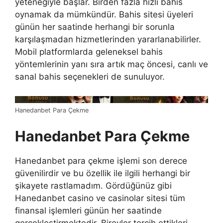
yeteneğiyle başlar. Birden fazla hızlı bahis
oynamak da mümkündür. Bahis sitesi üyeleri
günün her saatinde herhangi bir sorunla
karşılaşmadan hizmetlerinden yararlanabilirler.
Mobil platformlarda geleneksel bahis
yöntemlerinin yanı sıra artık maç öncesi, canlı ve
sanal bahis seçenekleri de sunuluyor.
Hanedanbet Para Çekme
Hanedanbet Para Çekme
Hanedanbet para çekme işlemi son derece
güvenilirdir ve bu özellik ile ilgili herhangi bir
şikayete rastlamadım. Gördüğünüz gibi
Hanedanbet casino ve casinolar sitesi tüm
finansal işlemleri günün her saatinde
gerçekleştirmektedir. Bireyler tercih ettikleri