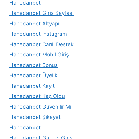
Hanedanbet
Hanedanbet Giriş Sayfası
Hanedanbet Altyapı
Hanedanbet İnstagram
Hanedanbet Canlı Destek
Hanedanbet Mobil Giriş
Hanedanbet Bonus
Hanedanbet Üyelik
Hanedanbet Kayıt
Hanedanbet Kaç Oldu
Hanedanbet Güvenilir Mi
Hanedanbet Şikayet
Hanedanbet
Hanedanbet Güncel Giriş