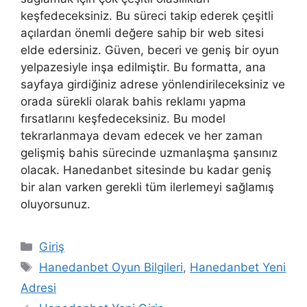
keşfedeceksiniz. Bu süreci takip ederek çeşitli
açılardan önemli değere sahip bir web sitesi
elde edersiniz. Güven, beceri ve geniş bir oyun
yelpazesiyle inşa edilmiştir. Bu formatta, ana
sayfaya girdiğiniz adrese yönlendirileceksiniz ve
orada sürekli olarak bahis reklamı yapma
fırsatlarını keşfedeceksiniz. Bu model
tekrarlanmaya devam edecek ve her zaman
gelişmiş bahis sürecinde uzmanlaşma şansınız
olacak. Hanedanbet sitesinde bu kadar geniş
bir alan varken gerekli tüm ilerlemeyi sağlamış
oluyorsunuz.
Kategoriler
Giriş
Etiketler
Hanedanbet Oyun Bilgileri
,
Hanedanbet Yeni
Adresi