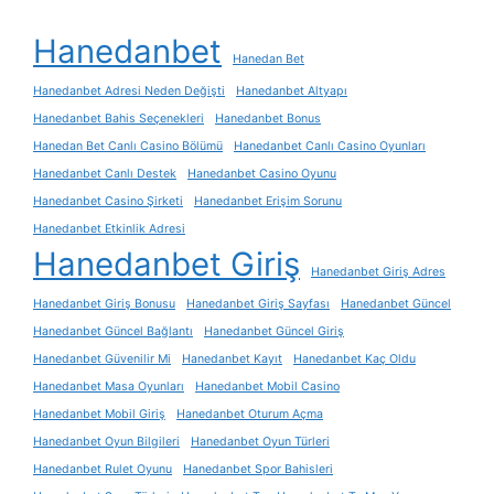
Hanedanbet
Hanedan Bet
Hanedanbet Adresi Neden Değişti
Hanedanbet Altyapı
Hanedanbet Bahis Seçenekleri
Hanedanbet Bonus
Hanedan Bet Canlı Casino Bölümü
Hanedanbet Canlı Casino Oyunları
Hanedanbet Canlı Destek
Hanedanbet Casino Oyunu
Hanedanbet Casino Şirketi
Hanedanbet Erişim Sorunu
Hanedanbet Etkinlik Adresi
Hanedanbet Giriş
Hanedanbet Giriş Adres
Hanedanbet Giriş Bonusu
Hanedanbet Giriş Sayfası
Hanedanbet Güncel
Hanedanbet Güncel Bağlantı
Hanedanbet Güncel Giriş
Hanedanbet Güvenilir Mi
Hanedanbet Kayıt
Hanedanbet Kaç Oldu
Hanedanbet Masa Oyunları
Hanedanbet Mobil Casino
Hanedanbet Mobil Giriş
Hanedanbet Oturum Açma
Hanedanbet Oyun Bilgileri
Hanedanbet Oyun Türleri
Hanedanbet Rulet Oyunu
Hanedanbet Spor Bahisleri