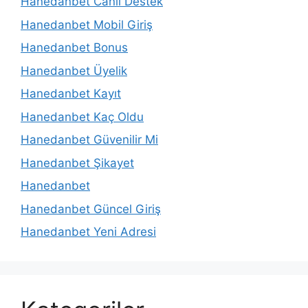
Hanedanbet Canlı Destek
Hanedanbet Mobil Giriş
Hanedanbet Bonus
Hanedanbet Üyelik
Hanedanbet Kayıt
Hanedanbet Kaç Oldu
Hanedanbet Güvenilir Mi
Hanedanbet Şikayet
Hanedanbet
Hanedanbet Güncel Giriş
Hanedanbet Yeni Adresi