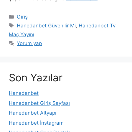
Kategoriler
Giriş
Etiketler
Hanedanbet Güvenilir Mi
,
Hanedanbet Tv
Maç Yayını
Yorum yap
Son Yazılar
Hanedanbet
Hanedanbet Giriş Sayfası
Hanedanbet Altyapı
Hanedanbet İnstagram