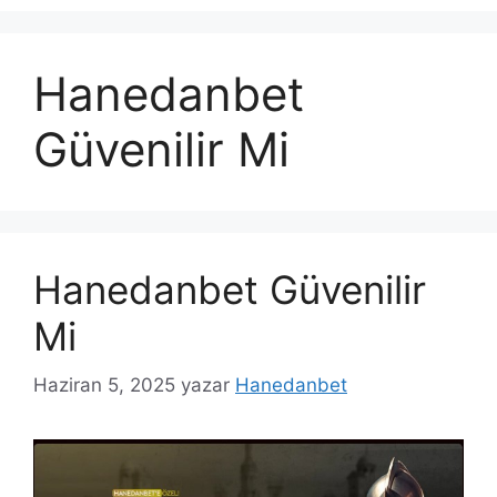
Hanedanbet
Güvenilir Mi
Hanedanbet Güvenilir
Mi
Haziran 5, 2025
yazar
Hanedanbet