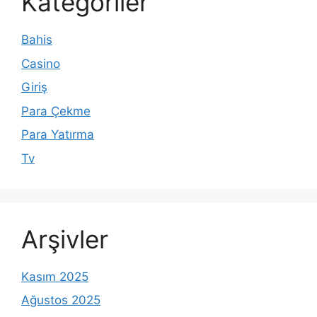
Kategoriler
Bahis
Casino
Giriş
Para Çekme
Para Yatırma
Tv
Arşivler
Kasım 2025
Ağustos 2025