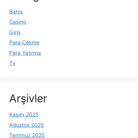
Bahis
Casino
Giriş
Para Çekme
Para Yatırma
Tv
Arşivler
Kasım 2025
Ağustos 2025
Temmuz 2025