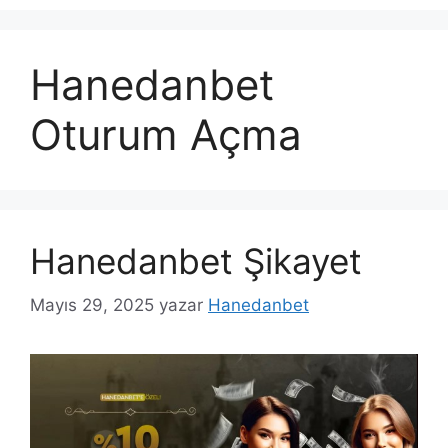
Hanedanbet
Oturum Açma
Hanedanbet Şikayet
Mayıs 29, 2025
yazar
Hanedanbet