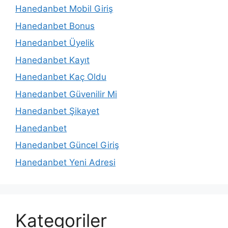
Hanedanbet Mobil Giriş
Hanedanbet Bonus
Hanedanbet Üyelik
Hanedanbet Kayıt
Hanedanbet Kaç Oldu
Hanedanbet Güvenilir Mi
Hanedanbet Şikayet
Hanedanbet
Hanedanbet Güncel Giriş
Hanedanbet Yeni Adresi
Kategoriler