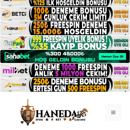
İçeriğe
atla
Menü