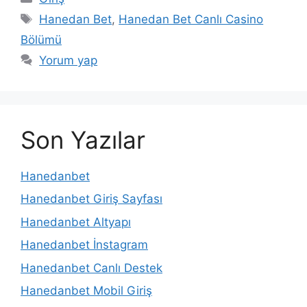
Etiketler
Hanedan Bet
,
Hanedan Bet Canlı Casino
Bölümü
Yorum yap
Son Yazılar
Hanedanbet
Hanedanbet Giriş Sayfası
Hanedanbet Altyapı
Hanedanbet İnstagram
Hanedanbet Canlı Destek
Hanedanbet Mobil Giriş