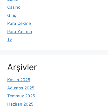
Casino
Giriş
Para Çekme
Para Yatırma
Tv
Arşivler
Kasım 2025
Ağustos 2025
Temmuz 2025
Haziran 2025