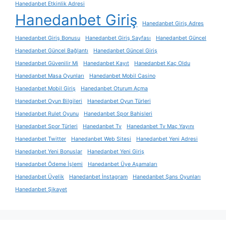
Hanedanbet Etkinlik Adresi
Hanedanbet Giriş
Hanedanbet Giriş Adres
Hanedanbet Giriş Bonusu
Hanedanbet Giriş Sayfası
Hanedanbet Güncel
Hanedanbet Güncel Bağlantı
Hanedanbet Güncel Giriş
Hanedanbet Güvenilir Mi
Hanedanbet Kayıt
Hanedanbet Kaç Oldu
Hanedanbet Masa Oyunları
Hanedanbet Mobil Casino
Hanedanbet Mobil Giriş
Hanedanbet Oturum Açma
Hanedanbet Oyun Bilgileri
Hanedanbet Oyun Türleri
Hanedanbet Rulet Oyunu
Hanedanbet Spor Bahisleri
Hanedanbet Spor Türleri
Hanedanbet Tv
Hanedanbet Tv Maç Yayını
Hanedanbet Twitter
Hanedanbet Web Sitesi
Hanedanbet Yeni Adresi
Hanedanbet Yeni Bonuslar
Hanedanbet Yeni Giriş
Hanedanbet Ödeme İşlemi
Hanedanbet Üye Aşamaları
Hanedanbet Üyelik
Hanedanbet İnstagram
Hanedanbet Şans Oyunları
Hanedanbet Şikayet