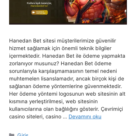
Hanedan Bet sitesi müşterilerimize güvenilir
hizmet sağlamak için önemli teknik bilgiler
içermektedir. Hanedan Bet ile ödeme yapmakta
zorlanıyor musunuz? Hanedan Bet ödeme
sorunlarıyla karşılaşmamasının temel nedeni
muhtemelen lisanslamadır, ancak birçok kişi de
sağlanan ödeme yöntemlerine güvenmektedir.
Her ödeme yöntemi logosunun web sitesinin alt
kısmına yerleştirilmesi, web sitesinin
kullanıcılarına olan bağlılığını gösterir. Çevrimiçi
casino siteleri, casino …
Devamını oku
Kategoriler
Giriş