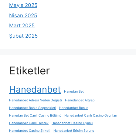
Mayıs 2025
Nisan 2025
Mart 2025
Şubat 2025
Etiketler
Hanedanbet
Hanedan Bet
Hanedanbet Adresi Neden Değişti
Hanedanbet Altyapı
Hanedanbet Bahis Seçenekleri
Hanedanbet Bonus
Hanedan Bet Canlı Casino Bölümü
Hanedanbet Canlı Casino Oyunları
Hanedanbet Canlı Destek
Hanedanbet Casino Oyunu
Hanedanbet Casino Şirketi
Hanedanbet Erişim Sorunu