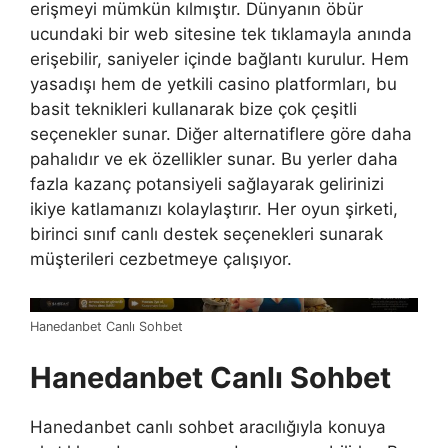
erişmeyi mümkün kılmıştır. Dünyanın öbür
ucundaki bir web sitesine tek tıklamayla anında
erişebilir, saniyeler içinde bağlantı kurulur. Hem
yasadışı hem de yetkili casino platformları, bu
basit teknikleri kullanarak bize çok çeşitli
seçenekler sunar. Diğer alternatiflere göre daha
pahalıdır ve ek özellikler sunar. Bu yerler daha
fazla kazanç potansiyeli sağlayarak gelirinizi
ikiye katlamanızı kolaylaştırır. Her oyun şirketi,
birinci sınıf canlı destek seçenekleri sunarak
müşterileri cezbetmeye çalışıyor.
Hanedanbet Canlı Sohbet
Hanedanbet Canlı Sohbet
Hanedanbet canlı sohbet aracılığıyla konuya