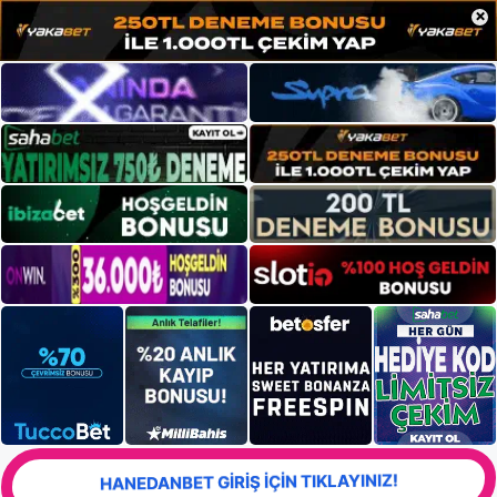
×
HANEDANBET GİRİŞ İÇİN TIKLAYINIZ!