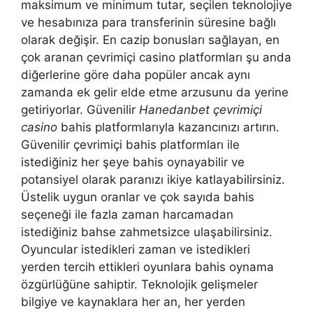
maksimum ve minimum tutar, seçilen teknolojiye
ve hesabınıza para transferinin süresine bağlı
olarak değişir. En cazip bonusları sağlayan, en
çok aranan çevrimiçi casino platformları şu anda
diğerlerine göre daha popüler ancak aynı
zamanda ek gelir elde etme arzusunu da yerine
getiriyorlar. Güvenilir
Hanedanbet çevrimiçi
casino
bahis platformlarıyla kazancınızı artırın.
Güvenilir çevrimiçi bahis platformları ile
istediğiniz her şeye bahis oynayabilir ve
potansiyel olarak paranızı ikiye katlayabilirsiniz.
Üstelik uygun oranlar ve çok sayıda bahis
seçeneği ile fazla zaman harcamadan
istediğiniz bahse zahmetsizce ulaşabilirsiniz.
Oyuncular istedikleri zaman ve istedikleri
yerden tercih ettikleri oyunlara bahis oynama
özgürlüğüne sahiptir. Teknolojik gelişmeler
bilgiye ve kaynaklara her an, her yerden