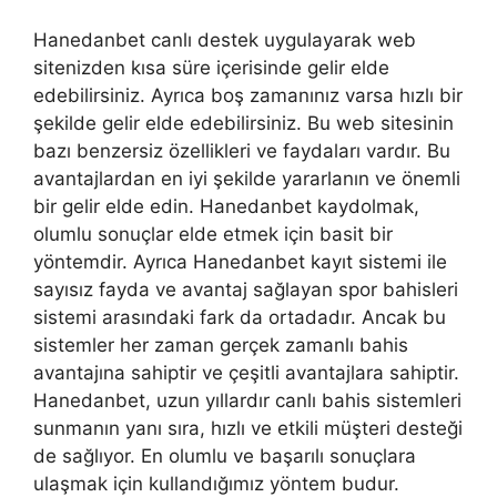
Hanedanbet canlı destek uygulayarak web
sitenizden kısa süre içerisinde gelir elde
edebilirsiniz. Ayrıca boş zamanınız varsa hızlı bir
şekilde gelir elde edebilirsiniz. Bu web sitesinin
bazı benzersiz özellikleri ve faydaları vardır. Bu
avantajlardan en iyi şekilde yararlanın ve önemli
bir gelir elde edin. Hanedanbet kaydolmak,
olumlu sonuçlar elde etmek için basit bir
yöntemdir. Ayrıca Hanedanbet kayıt sistemi ile
sayısız fayda ve avantaj sağlayan spor bahisleri
sistemi arasındaki fark da ortadadır. Ancak bu
sistemler her zaman gerçek zamanlı bahis
avantajına sahiptir ve çeşitli avantajlara sahiptir.
Hanedanbet, uzun yıllardır canlı bahis sistemleri
sunmanın yanı sıra, hızlı ve etkili müşteri desteği
de sağlıyor. En olumlu ve başarılı sonuçlara
ulaşmak için kullandığımız yöntem budur.