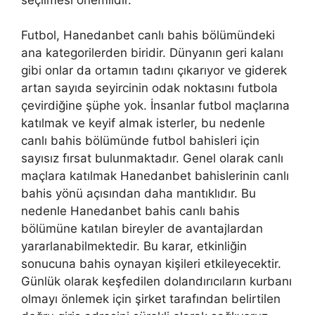
Futbol, ​​Hanedanbet canlı bahis bölümündeki
ana kategorilerden biridir. Dünyanın geri kalanı
gibi onlar da ortamın tadını çıkarıyor ve giderek
artan sayıda seyircinin odak noktasını futbola
çevirdiğine şüphe yok. İnsanlar futbol maçlarına
katılmak ve keyif almak isterler, bu nedenle
canlı bahis bölümünde futbol bahisleri için
sayısız fırsat bulunmaktadır. Genel olarak canlı
maçlara katılmak Hanedanbet bahislerinin canlı
bahis yönü açısından daha mantıklıdır. Bu
nedenle Hanedanbet bahis canlı bahis
bölümüne katılan bireyler de avantajlardan
yararlanabilmektedir. Bu karar, etkinliğin
sonucuna bahis oynayan kişileri etkileyecektir.
Günlük olarak keşfedilen dolandırıcıların kurbanı
olmayı önlemek için şirket tarafından belirtilen