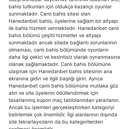
bahis tutkunları için oldukça kazançlı oyunlar
sunmaktadır. Canlı bahis sitesi olan
Hanedanbet bahis, üyelerine sağlam bir altyapı
ile bahis hizmeti vermektedir. Hanedanbet canlı
bahis bölümü çeşitli hizmetler ve altyapı
sunmaktadır ancak sitede bağlantı sorunlarının
olmaması, canlı bahis bölümünde oyunların
daha ilgi çekici ve kesintisiz olarak oynanmasına
olanak sağlamaktadır. Canlı bahis bölümüne
ulaşmak için Hanedanbet bahis sitesinin ana
ekranına gidin ve ilgili başlığı girin. Ayrıca
Hanedanbet canlı bahis bölümüne mutlaka göz
atın ve site üyelerini ödüllendirmek için
tasarlanmış kupon maç tablolarından yararlanın.
Ancak bu işlemleri gerçekleştirirken kategoriyi
belirlemek çok önemlidir. İlgi alanlarının dışında
site tekrarlayıcıların da bu kategorilerden
seçilmesi önemlidir.