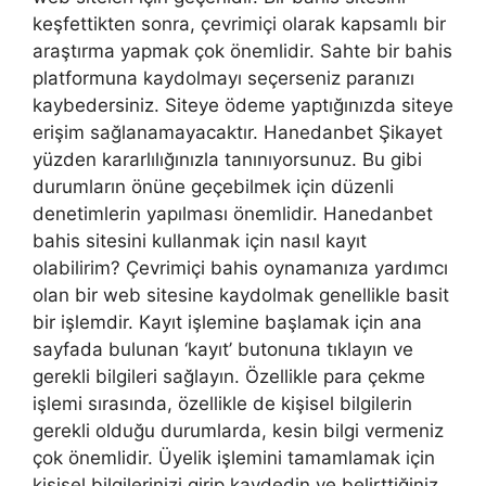
keşfettikten sonra, çevrimiçi olarak kapsamlı bir
araştırma yapmak çok önemlidir. Sahte bir bahis
platformuna kaydolmayı seçerseniz paranızı
kaybedersiniz. Siteye ödeme yaptığınızda siteye
erişim sağlanamayacaktır. Hanedanbet Şikayet
yüzden kararlılığınızla tanınıyorsunuz. Bu gibi
durumların önüne geçebilmek için düzenli
denetimlerin yapılması önemlidir. Hanedanbet
bahis sitesini kullanmak için nasıl kayıt
olabilirim? Çevrimiçi bahis oynamanıza yardımcı
olan bir web sitesine kaydolmak genellikle basit
bir işlemdir. Kayıt işlemine başlamak için ana
sayfada bulunan ‘kayıt’ butonuna tıklayın ve
gerekli bilgileri sağlayın. Özellikle para çekme
işlemi sırasında, özellikle de kişisel bilgilerin
gerekli olduğu durumlarda, kesin bilgi vermeniz
çok önemlidir. Üyelik işlemini tamamlamak için
kişisel bilgilerinizi girip kaydedin ve belirttiğiniz