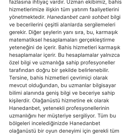
fazlasına ihtiyaç vardır. Uzman ekibimiz, bahis
hizmetlerimize ilişkin tüm yatırım faaliyetlerini
yönetmektedir.
Hanedanbet canlı sohbet
bilgi
ve becerilerini çeşitli alanlarda sergilemeleri
gerekir. Diğer şeylerin yanı sıra, bu, karmaşık
matematiksel hesaplamaları gerçekleştirme
yeteneğini de içerir. Bahis hizmetleri karmaşık
hesaplamalar içerir. Bu hesaplamalar yalnızca
özel bilgi ve uzmanlığa sahip profesyoneller
tarafından doğru bir şekilde belirlenebilir.
Tersine, bahis hizmetleri çevrimiçi olarak
mevcut olduğundan, bu uzmanlar bilgisayar
bilimi alanında geniş bilgi ve beceriye sahip
kişilerdir. Olağanüstü hizmetine ek olarak
Hanedanbet, yetenekli profesyonellerinin
uzmanlığını her müşteriye sergiliyor. Tüm bu
bölgeleri incelediğinizde Hanedanbet
olağanüstü bir oyun deneyimi için gerekli tüm