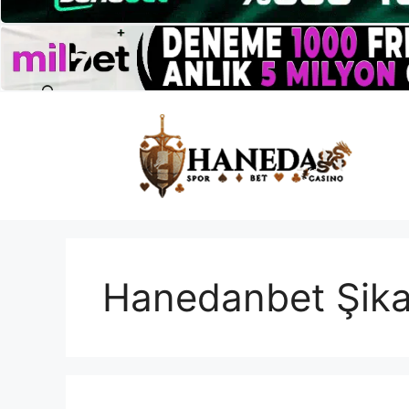
İçeriğe
atla
Hanedanbet Şika