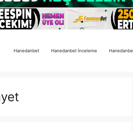
Hanedanbet
Hanedanbet İnceleme
Hanedanbet
yet