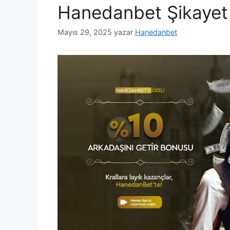
Hanedanbet Şikayet
Mayıs 29, 2025
yazar
Hanedanbet