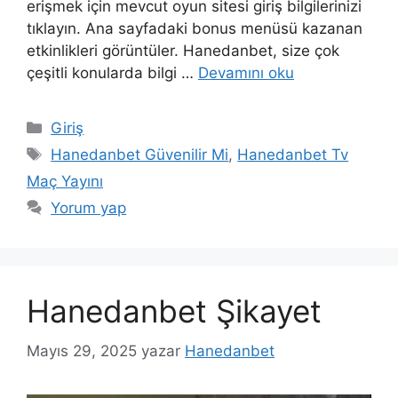
erişmek için mevcut oyun sitesi giriş bilgilerinizi
tıklayın. Ana sayfadaki bonus menüsü kazanan
etkinlikleri görüntüler. Hanedanbet, size çok
çeşitli konularda bilgi …
Devamını oku
Kategoriler
Giriş
Etiketler
Hanedanbet Güvenilir Mi
,
Hanedanbet Tv
Maç Yayını
Yorum yap
Hanedanbet Şikayet
Mayıs 29, 2025
yazar
Hanedanbet