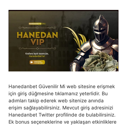
Hanedanbet Güvenilir Mi web sitesine erişmek
için giriş düğmesine tıklamanız yeterlidir. Bu
adımları takip ederek web sitenize anında
erişim sağlayabilirsiniz. Mevcut giriş adresinizi
Hanedanbet Twitter profilinde de bulabilirsiniz.
Ek bonus seçeneklerine ve yaklaşan etkinliklere