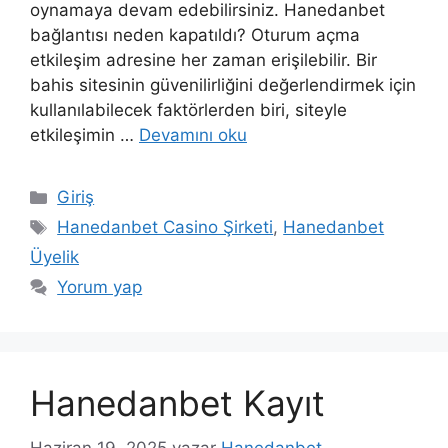
oynamaya devam edebilirsiniz. Hanedanbet
bağlantısı neden kapatıldı? Oturum açma
etkileşim adresine her zaman erişilebilir. Bir
bahis sitesinin güvenilirliğini değerlendirmek için
kullanılabilecek faktörlerden biri, siteyle
etkileşimin …
Devamını oku
Kategoriler
Giriş
Etiketler
Hanedanbet Casino Şirketi
,
Hanedanbet
Üyelik
Yorum yap
Hanedanbet Kayıt
Haziran 19, 2025
yazar
Hanedanbet