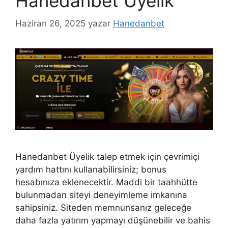
Hanedanbet Üyelik
Haziran 26, 2025
yazar
Hanedanbet
Hanedanbet Üyelik talep etmek için çevrimiçi
yardım hattını kullanabilirsiniz; bonus
hesabınıza eklenecektir. Maddi bir taahhütte
bulunmadan siteyi deneyimleme imkanına
sahipsiniz. Siteden memnunsanız geleceğe
daha fazla yatırım yapmayı düşünebilir ve bahis