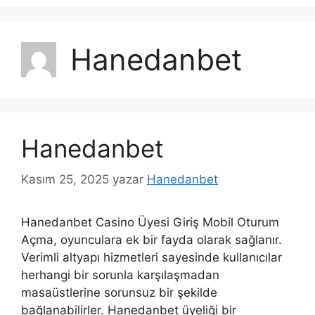
Hanedanbet
Hanedanbet
Kasım 25, 2025
yazar
Hanedanbet
Hanedanbet Casino Üyesi Giriş Mobil Oturum
Açma, oyunculara ek bir fayda olarak sağlanır.
Verimli altyapı hizmetleri sayesinde kullanıcılar
herhangi bir sorunla karşılaşmadan
masaüstlerine sorunsuz bir şekilde
bağlanabilirler. Hanedanbet üyeliği bir