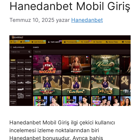
Hanedanbet Mobil Giriş
Temmuz 10, 2025
yazar
Hanedanbet
Hanedanbet Mobil Giriş ilgi çekici kullanıcı
incelemesi izleme noktalarından biri
Hanedanbet bonusudur. Ayrıca bahis