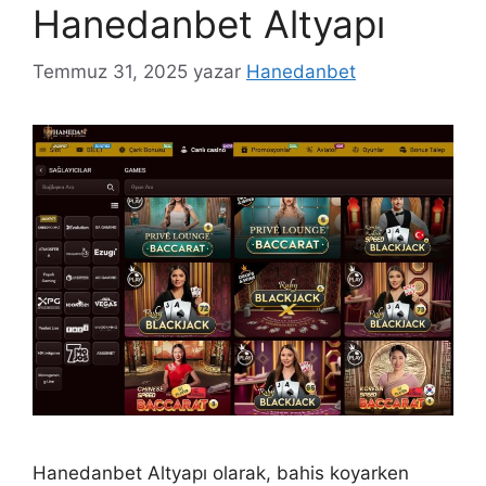
Hanedanbet Altyapı
Temmuz 31, 2025
yazar
Hanedanbet
Hanedanbet Altyapı olarak, bahis koyarken