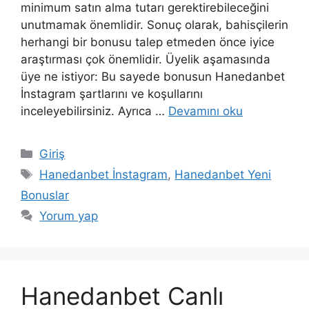
minimum satın alma tutarı gerektirebileceğini
unutmamak önemlidir. Sonuç olarak, bahisçilerin
herhangi bir bonusu talep etmeden önce iyice
araştırması çok önemlidir. Üyelik aşamasında
üye ne istiyor: Bu sayede bonusun Hanedanbet
İnstagram şartlarını ve koşullarını
inceleyebilirsiniz. Ayrıca …
Devamını oku
Kategoriler
Giriş
Etiketler
Hanedanbet İnstagram
,
Hanedanbet Yeni
Bonuslar
Yorum yap
Hanedanbet Canlı