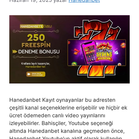
Hanedanbet Kayıt oynayanlar bu adresten
çeşitli kanal seçeneklerine erişebilir ve hiçbir ek
ücret ödemeden canlı video yayınlarını
izleyebilirler. Bahisçiler, Youtube seçeneği
altında Hanedanbet kanalına geçmeden önce,
Hanedanbet Youtube’un aktif olarak kullanılıp