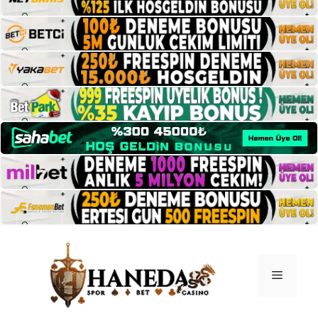
İçeriğe
atla
Menü