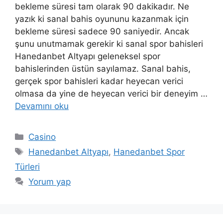
bekleme süresi tam olarak 90 dakikadır. Ne
yazık ki sanal bahis oyununu kazanmak için
bekleme süresi sadece 90 saniyedir. Ancak
şunu unutmamak gerekir ki sanal spor bahisleri
Hanedanbet Altyapı geleneksel spor
bahislerinden üstün sayılamaz. Sanal bahis,
gerçek spor bahisleri kadar heyecan verici
olmasa da yine de heyecan verici bir deneyim …
Devamını oku
Kategoriler
Casino
Etiketler
Hanedanbet Altyapı
,
Hanedanbet Spor
Türleri
Yorum yap