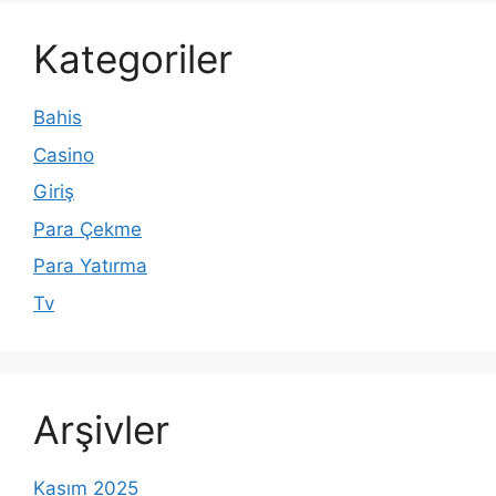
Kategoriler
Bahis
Casino
Giriş
Para Çekme
Para Yatırma
Tv
Arşivler
Kasım 2025