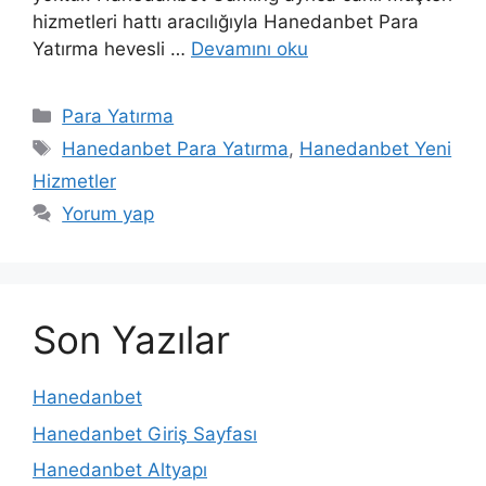
hizmetleri hattı aracılığıyla Hanedanbet Para
Yatırma hevesli …
Devamını oku
Kategoriler
Para Yatırma
Etiketler
Hanedanbet Para Yatırma
,
Hanedanbet Yeni
Hizmetler
Yorum yap
Son Yazılar
Hanedanbet
Hanedanbet Giriş Sayfası
Hanedanbet Altyapı