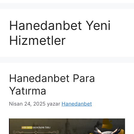
Hanedanbet Yeni
Hizmetler
Hanedanbet Para
Yatırma
Nisan 24, 2025
yazar
Hanedanbet