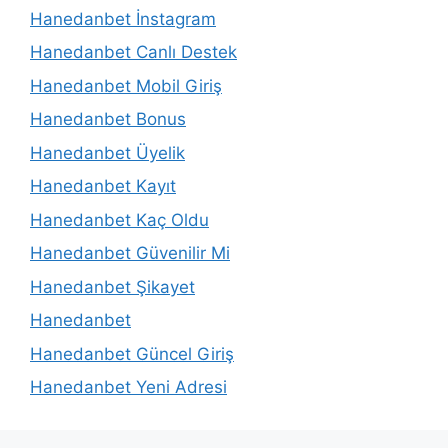
Hanedanbet İnstagram
Hanedanbet Canlı Destek
Hanedanbet Mobil Giriş
Hanedanbet Bonus
Hanedanbet Üyelik
Hanedanbet Kayıt
Hanedanbet Kaç Oldu
Hanedanbet Güvenilir Mi
Hanedanbet Şikayet
Hanedanbet
Hanedanbet Güncel Giriş
Hanedanbet Yeni Adresi