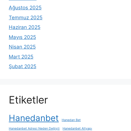
Ağustos 2025
Temmuz 2025
Haziran 2025
Mayıs 2025
Nisan 2025
Mart 2025
Şubat 2025
Etiketler
Hanedanbet
Hanedan Bet
Hanedanbet Adresi Neden Değişti
Hanedanbet Altyapı