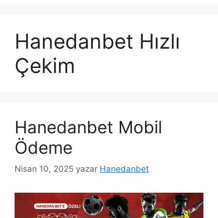
Hanedanbet Hızlı
Çekim
Hanedanbet Mobil
Ödeme
Nisan 10, 2025
yazar
Hanedanbet