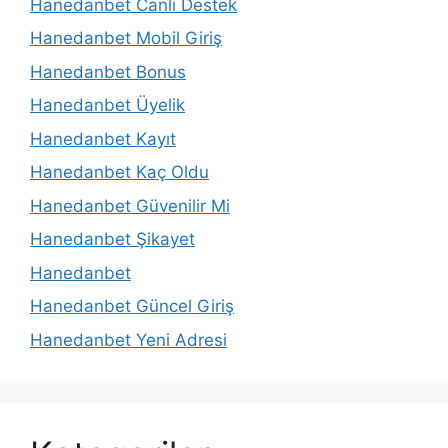
Hanedanbet Canlı Destek
Hanedanbet Mobil Giriş
Hanedanbet Bonus
Hanedanbet Üyelik
Hanedanbet Kayıt
Hanedanbet Kaç Oldu
Hanedanbet Güvenilir Mi
Hanedanbet Şikayet
Hanedanbet
Hanedanbet Güncel Giriş
Hanedanbet Yeni Adresi