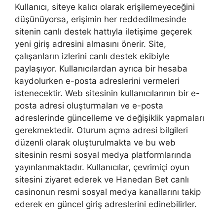
Kullanıcı, siteye kalıcı olarak erişilemeyeceğini
düşünüyorsa, erişimin her reddedilmesinde
sitenin canlı destek hattıyla iletişime geçerek
yeni giriş adresini almasını önerir. Site,
çalışanların izlerini canlı destek ekibiyle
paylaşıyor. Kullanıcılardan ayrıca bir hesaba
kaydolurken e-posta adreslerini vermeleri
istenecektir. Web sitesinin kullanıcılarının bir e-
posta adresi oluşturmaları ve e-posta
adreslerinde güncelleme ve değişiklik yapmaları
gerekmektedir. Oturum açma adresi bilgileri
düzenli olarak oluşturulmakta ve bu web
sitesinin resmi sosyal medya platformlarında
yayınlanmaktadır. Kullanıcılar, çevrimiçi oyun
sitesini ziyaret ederek ve Hanedan Bet canlı
casinonun resmi sosyal medya kanallarını takip
ederek en güncel giriş adreslerini edinebilirler.