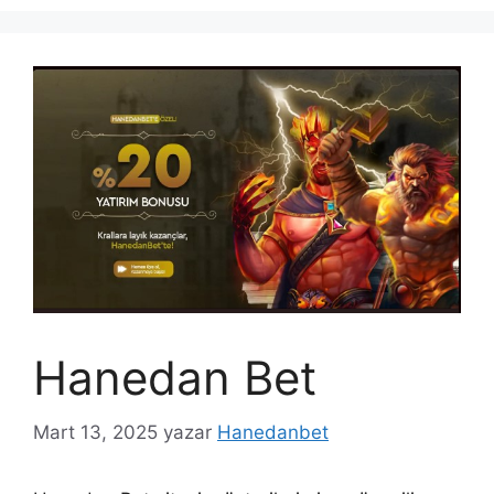
Hanedan Bet
Mart 13, 2025
yazar
Hanedanbet