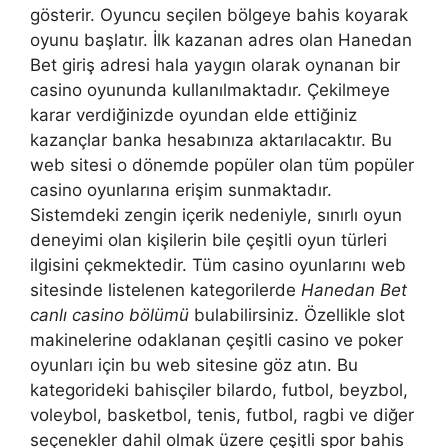
gösterir. Oyuncu seçilen bölgeye bahis koyarak
oyunu başlatır. İlk kazanan adres olan Hanedan
Bet giriş adresi hala yaygın olarak oynanan bir
casino oyununda kullanılmaktadır. Çekilmeye
karar verdiğinizde oyundan elde ettiğiniz
kazançlar banka hesabınıza aktarılacaktır. Bu
web sitesi o dönemde popüler olan tüm popüler
casino oyunlarına erişim sunmaktadır.
Sistemdeki zengin içerik nedeniyle, sınırlı oyun
deneyimi olan kişilerin bile çeşitli oyun türleri
ilgisini çekmektedir. Tüm casino oyunlarını web
sitesinde listelenen kategorilerde
Hanedan Bet
canlı casino bölümü
bulabilirsiniz. Özellikle slot
makinelerine odaklanan çeşitli casino ve poker
oyunları için bu web sitesine göz atın. Bu
kategorideki bahisçiler bilardo, futbol, ​​beyzbol,
voleybol, basketbol, ​​tenis, futbol, ​​ragbi ve diğer
seçenekler dahil olmak üzere çeşitli spor bahis