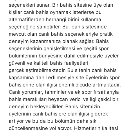
seçenekleri sunar. Bir bahis sitesine üye olan
kişiler canlı bahis oynamak isterlerse bu
alternatiflerden herhangi birini kullanma
seçeneğine sahiptirler. Bu, bahis sitesinde
mevcut olan canlı bahis seçenekleriyle pratik
deneyim kazanmanıza olanak sağlar. Bahis
seçeneklerinin genişletilmesi ve çeşitli spor
bölümlerinin bünyesine dahil edilmesiyle üyeler
güvenli ve kaliteli bahis faaliyetleri
gerçekleştirebilmektedir. Bu sitenin canlı bahis
kapsamına dahil edilmesiyle site üyelerinin spor
bahislerine olan ilgisi önemli ölçüde artmaktadır.
Canlı yorumlar, tahminler ve ek spor fırsatlarıyla
bahis meraklıları heyecan verici ve ilgi çekici bir
deneyim bekleyebilirler. Bahis sitemizin
üyelerinin canlı bahislere olan ilgisi giderek
artıyor ve bu da bu bölümün daha sık
güncellenmesine yol açıyor. Hizmetlerin kalitesi