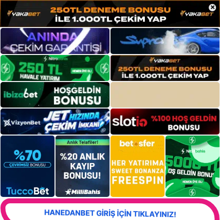
×
HANEDANBET GİRİŞ İÇİN TIKLAYINIZ!