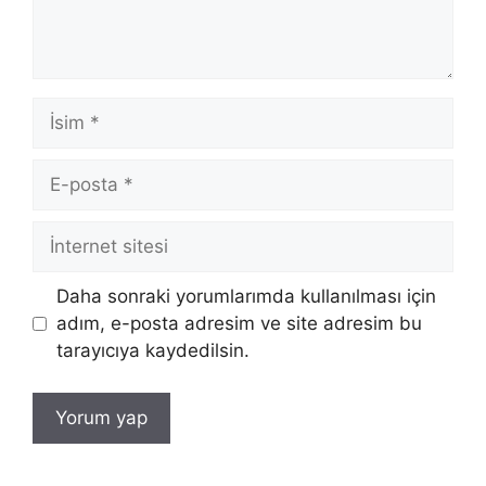
İsim
E-
posta
İnternet
sitesi
Daha sonraki yorumlarımda kullanılması için
adım, e-posta adresim ve site adresim bu
tarayıcıya kaydedilsin.