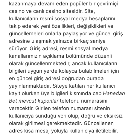
kazanmaya devam eden popüler bir çevrimiçi
casino ve canlı casino sitesidir. Site,
kullanıcıların resmi sosyal medya hesaplarını
takip ederek yeni özellikleri, değişiklikleri ve
güncellemeleri onlarla paylaşıyor ve güncel giriş
adresine ulaşmak yalnızca birkaç saniye
sürüyor. Giriş adresi, resmi sosyal medya
kanallarımızın açıklama bölümünde düzenli
olarak güncellenmektedir, ancak kullanıcıların
bilgileri uygun yerde kolayca bulabilmeleri için
en güncel giriş adresi doğrudan burada
yayınlanmaktadır. Siteye katılan her kullanıcı
kayıt olurken üye bilgileri kısmında cep
Hanedan
Bet mevcut kuponlar
telefonu numarasını
verecektir. Girilen telefon numarası sitenin
kullanıcıya sunduğu veri olup, doğru ve eksiksiz
olarak girilmesi gerekmektedir. Güncellenen
adres kısa mesaj yoluyla kullanıcıya iletilebilir.