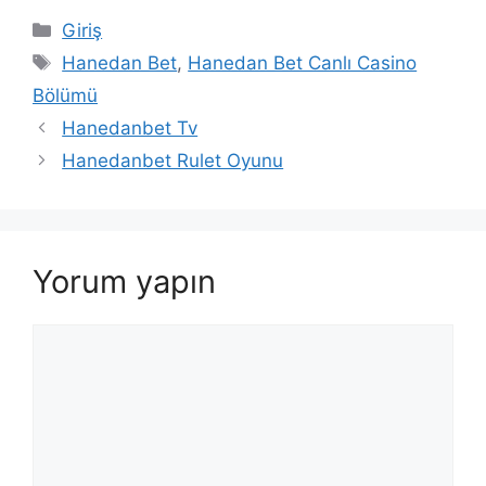
Kategoriler
Giriş
Etiketler
Hanedan Bet
,
Hanedan Bet Canlı Casino
Bölümü
Hanedanbet Tv
Hanedanbet Rulet Oyunu
Yorum yapın
Yorum