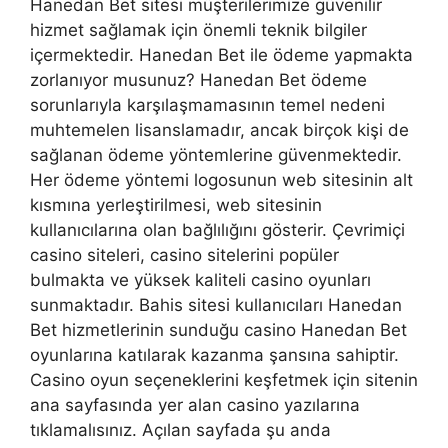
Hanedan Bet sitesi müşterilerimize güvenilir
hizmet sağlamak için önemli teknik bilgiler
içermektedir. Hanedan Bet ile ödeme yapmakta
zorlanıyor musunuz? Hanedan Bet ödeme
sorunlarıyla karşılaşmamasının temel nedeni
muhtemelen lisanslamadır, ancak birçok kişi de
sağlanan ödeme yöntemlerine güvenmektedir.
Her ödeme yöntemi logosunun web sitesinin alt
kısmına yerleştirilmesi, web sitesinin
kullanıcılarına olan bağlılığını gösterir. Çevrimiçi
casino siteleri, casino sitelerini popüler
bulmakta ve yüksek kaliteli casino oyunları
sunmaktadır. Bahis sitesi kullanıcıları Hanedan
Bet hizmetlerinin sunduğu casino Hanedan Bet
oyunlarına katılarak kazanma şansına sahiptir.
Casino oyun seçeneklerini keşfetmek için sitenin
ana sayfasında yer alan casino yazılarına
tıklamalısınız. Açılan sayfada şu anda