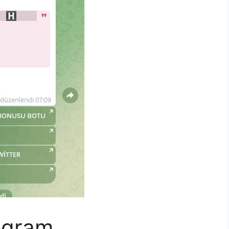
egram