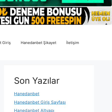
 Giriş
Hanedanbet Şikayet
İletişim
Son Yazılar
Hanedanbet
Hanedanbet Giriş Sayfası
Hanedanbet Altyapı